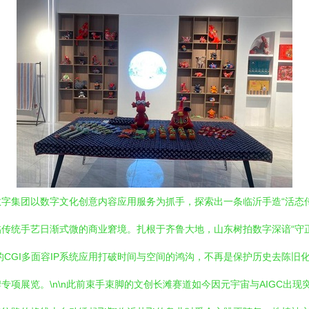
字集团以数字文化创意内容应用服务为抓手，探索出一条临沂手造“活态传承
传统手艺日渐式微的商业窘境。扎根于齐鲁大地，山东树拍数字深谙“守
CGI多面容IP系统应用打破时间与空间的鸿沟，不再是保护历史去陈旧
项展览。\n\n此前束手束脚的文创长滩赛道如今因元宇宙与AIGC出