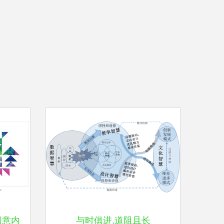
创意内
与时俱进,道阻且长